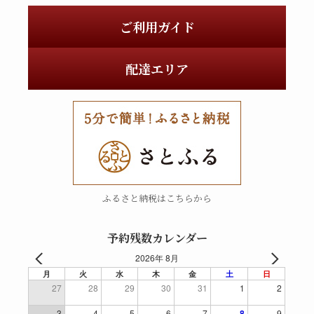
ご利用ガイド
配達エリア
ふるさと納税はこちらから
予約残数カレンダー
2026年 8月
月
火
水
木
金
土
日
27
28
29
30
31
1
2
3
4
5
6
7
8
9